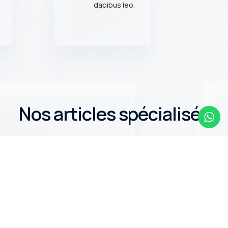
dapibus leo.
N
o
s
a
r
t
i
c
l
e
s
s
p
é
c
i
a
l
i
s
é
s