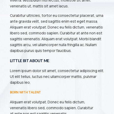
viverra. Vestibulum nisl lectus, molestie sit amet
venenatis ut, mattis sit amet lacus.
 MEDIA IS MY
Curabitur ultricies, tortor eu consectetur placerat, urna
ante gravida velit, sed sagittis enim est eget massa.
ON
Aliquam erat volutpat. Donec eu felis dictum, venenatis
libero sed, commodo sapien. Curabitur at ante non est
sagittis venenatis. Aliquam erat volutpat. Morbi blandit
sagittis arcu, vel ullamcorper nulla fringilla ac. Nullam
dapibus purus quis tempor faucibus.
LITTLE BIT ABOUT ME
Lorem ipsum dolor sit amet, consectetur adipiscing elit.
Ut elit tellus, luctus nec ullamcorper mattis, pulvinar
dapibus leo.
BORN WITH TALENT
Aliquam erat volutpat. Donec eu felis dictum,
venenatis libero sed, commodo sapien. Curabitur
at ante non est sagittis venenatis.