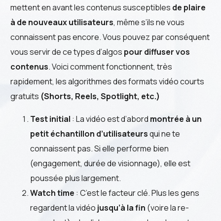
mettent en avant les contenus susceptibles
de plaire
à de nouveaux utilisateurs
, même s’ils ne vous
connaissent pas encore. Vous pouvez par conséquent
vous servir de ce types d’algos
pour diffuser vos
contenus
. Voici comment fonctionnent, très
rapidement, les algorithmes des formats vidéo courts
gratuits
(Shorts, Reels, Spotlight, etc.)
Test initial
: La vidéo est d’abord
montrée à un
petit échantillon d’utilisateurs
qui ne te
connaissent pas. Si elle performe bien
(engagement, durée de visionnage), elle est
poussée plus largement.
Watch time
: C’est le facteur clé. Plus les gens
regardent la vidéo
jusqu’à la fin
(voire la re-