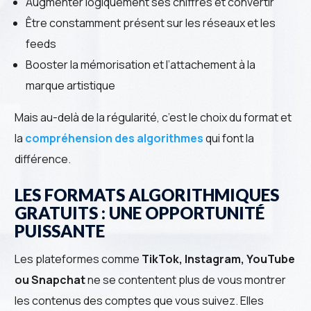
Augmenter logiquement ses chiffres et convertir
Être constamment présent sur les réseaux et les
feeds
Booster la mémorisation et l’attachement à la
marque artistique
Mais au-delà de la régularité, c’est le choix du format et
la
compréhension des algorithmes
qui font la
différence.
LES FORMATS ALGORITHMIQUES
GRATUITS : UNE OPPORTUNITÉ
PUISSANTE
Les plateformes comme
TikTok, Instagram,
YouTube
ou Snapchat
ne se contentent plus de vous montrer
les contenus des comptes que vous suivez. Elles