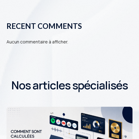
RECENT COMMENTS
Aucun commentaire à afficher.
N
o
s
a
r
t
i
c
l
e
s
s
p
é
c
i
a
l
i
s
é
s