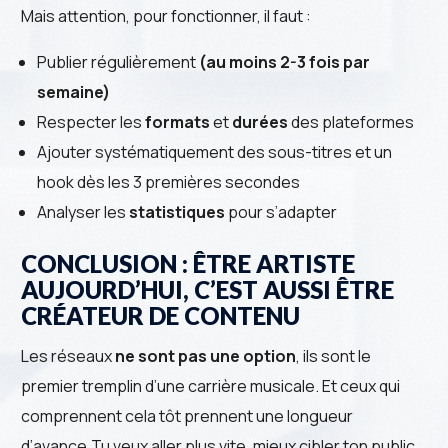
Mais attention, pour fonctionner, il faut :
Publier régulièrement
(au moins 2-3 fois par
semaine)
Respecter les
formats
et
durées
des plateformes
Ajouter systématiquement des sous-titres et un
hook dès les 3 premières secondes
Analyser les
statistiques
pour s’adapter
CONCLUSION : ÊTRE ARTISTE
AUJOURD’HUI, C’EST AUSSI ÊTRE
CRÉATEUR DE CONTENU
Les réseaux
ne sont pas une option
, ils sont le
premier tremplin d’une carrière musicale. Et ceux qui
comprennent cela tôt prennent une longueur
d’avance.Tu veux aller plus vite, mieux cibler ton public