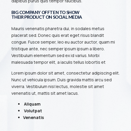
dapibus purus quis tempor faucibus.
BIG COMPANY OFFTEN TO SHOW
THEIR PRODUCT ON SOCIAL MEDIA
Mauris venenatis pharetra dui, in sodales metus
placerat sed. Donec quis erat eget risus blandit
congue. Fusce semper, leo eu auctor auctor, quam mi
tristique ante, nec semper ipsum ipsum a libero.
Vestibulum elementum sed ex id varius. Morbi
malesuada tempor elit, a iaculis tellus lobortis et
Lorem ipsum dolor sit amet, consectetur adipiscing elit.
Nunc ut vehicula ipsum. Duis gravida mattis arcu sed
viverra. Vestibulum nisl lectus, molestie sit amet
venenatis ut, mattis sit amet lacus.
Aliquam
Volutpat
Venenatis