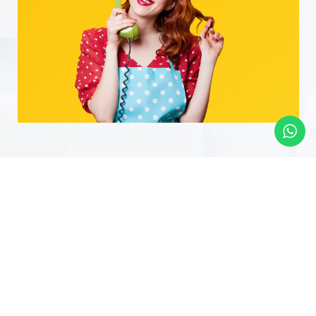
N
o
s
a
r
t
i
c
l
e
s
s
p
é
c
i
a
l
i
s
é
s