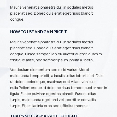
Mauris venenatis pharetra dui, in sodales metus
placerat sed. Donec quis erat eget risus blandit
congue.
HOW TO USE AND GAIN PROFIT
Mauris venenatis pharetra dui, in sodales metus
placerat sed. Donec quis erat eget risus blandit
congue. Fusce semper, leo eu auctor auctor, quam mi
tristique ante, nec semper ipsum ipsum a libero.
Vestibulum elementum sed ex id varius. Morbi
malesuada tempor elit, a iaculis tellus lobortis et. Duis
ut dolor scelerisque, maximus erat vitae, vehicula
nulla.
Pellentesque id dolor ac risus tempor auctor non in
ligula. Fusce pulvinar egestas blandit. Fusce tellus
turpis, malesuada eget orci vel, porttitor convallis
turpis. Etiam lacinia eros sed efficitur rhoncus.
THAT'S NOT EASY AS YOU THOUGHT