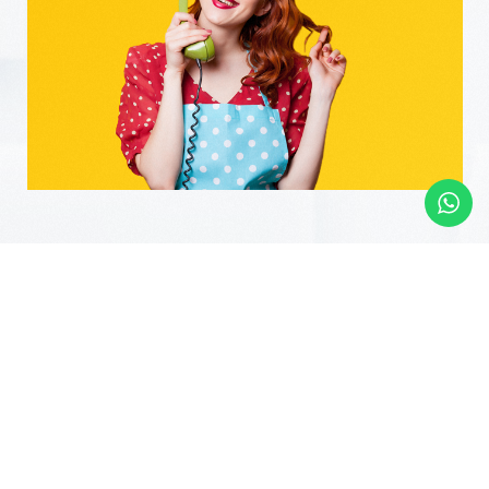
N
o
s
a
r
t
i
c
l
e
s
s
p
é
c
i
a
l
i
s
é
s