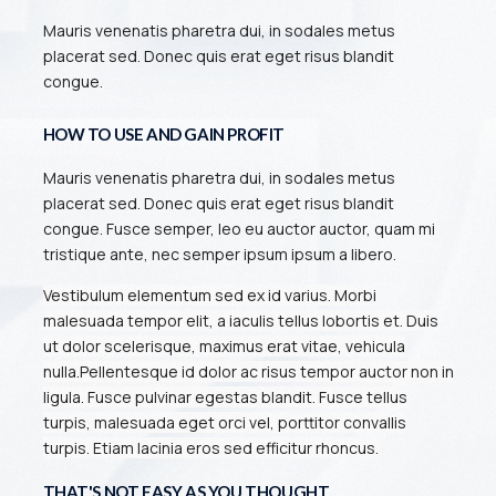
Mauris venenatis pharetra dui, in sodales metus
placerat sed. Donec quis erat eget risus blandit
congue.
HOW TO USE AND GAIN PROFIT
Mauris venenatis pharetra dui, in sodales metus
placerat sed. Donec quis erat eget risus blandit
congue. Fusce semper, leo eu auctor auctor, quam mi
tristique ante, nec semper ipsum ipsum a libero.
Vestibulum elementum sed ex id varius. Morbi
malesuada tempor elit, a iaculis tellus lobortis et. Duis
ut dolor scelerisque, maximus erat vitae, vehicula
nulla.
Pellentesque id dolor ac risus tempor auctor non in
ligula. Fusce pulvinar egestas blandit. Fusce tellus
turpis, malesuada eget orci vel, porttitor convallis
turpis. Etiam lacinia eros sed efficitur rhoncus.
THAT'S NOT EASY AS YOU THOUGHT