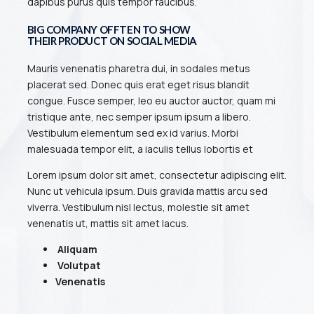
dapibus purus quis tempor faucibus.
BIG COMPANY OFFTEN TO SHOW
THEIR PRODUCT ON SOCIAL MEDIA
Mauris venenatis pharetra dui, in sodales metus
placerat sed. Donec quis erat eget risus blandit
congue. Fusce semper, leo eu auctor auctor, quam mi
tristique ante, nec semper ipsum ipsum a libero.
Vestibulum elementum sed ex id varius. Morbi
malesuada tempor elit, a iaculis tellus lobortis et
Lorem ipsum dolor sit amet, consectetur adipiscing elit.
Nunc ut vehicula ipsum. Duis gravida mattis arcu sed
viverra. Vestibulum nisl lectus, molestie sit amet
venenatis ut, mattis sit amet lacus.
Aliquam
Volutpat
Venenatis