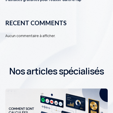
RECENT COMMENTS
Aucun commentaire à afficher.
N
o
s
a
r
t
i
c
l
e
s
s
p
é
c
i
a
l
i
s
é
s